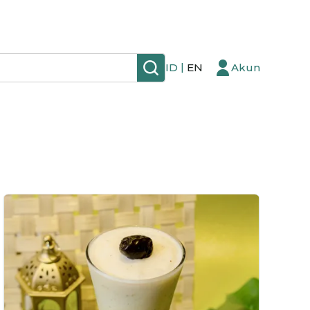
|
ID
EN
Akun